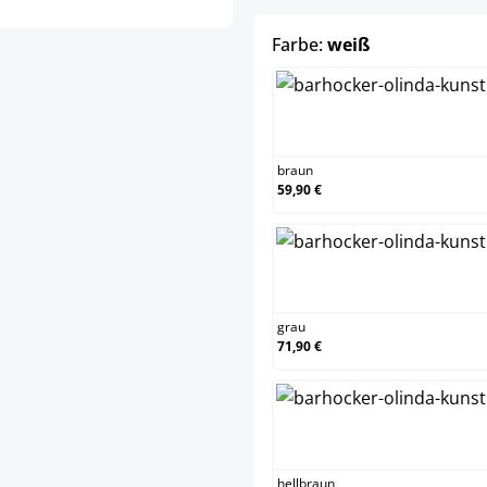
auswählen
Farbe:
weiß
braun
braun
59,90 €
grau
grau
71,90 €
hellbr
hellbraun