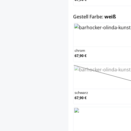
auswä
Gestell Farbe:
weiß
chrom
chrom
67,90 €
schwa
(Diese 
schwarz
67,90 €
weiß