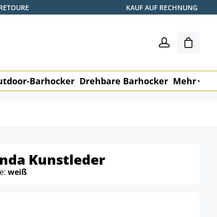
 RETOURE
KAUF AUF RECHNUNG
Shoppin
utdoor-Barhocker
Drehbare Barhocker
Mehr
M
inda Kunstleder
be:
weiß