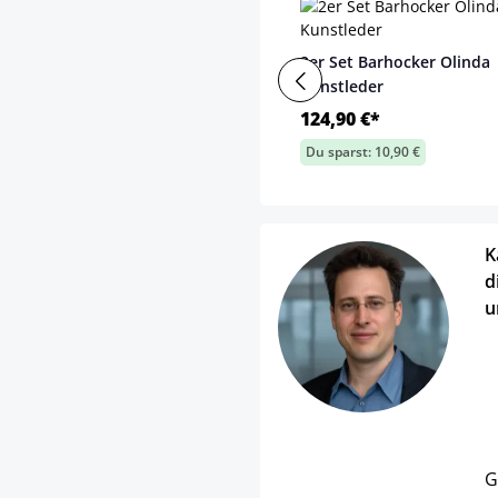
2er Set Barhocker Olinda
Kunstleder
124,90 €*
Du sparst: 10,90 €
K
d
u
G