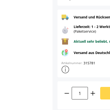
Versand und Rücksen
Lieferzeit: 1 - 2 Werk
(Paketservice)
Aktuell sehr beliebt, 
Versand aus Deutsch
315781
Artikelnummer:
Weitere Produktinformatione
Produkt Anzahl: G