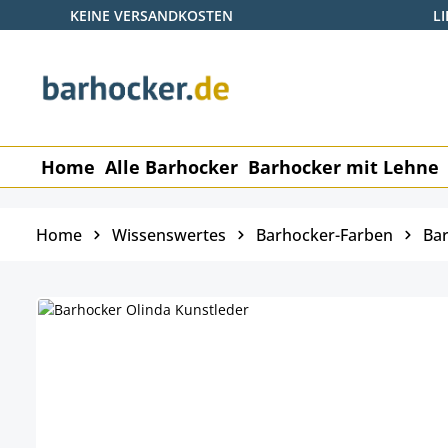
KEINE VERSANDKOSTEN
L
 Hauptinhalt springen
Zur Suche springen
Zur Hauptnavigation springen
Home
Alle Barhocker
Barhocker mit Lehne
Home
Wissenswertes
Barhocker-Farben
Bar