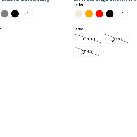
hlen
auswählen
Farbe
+
1
+
1
auswählen
auswählen
e
Farbe
braun
grau
(Diese Option ist zurzei
(Diese Opt
grün
(Diese Option ist zurzeit