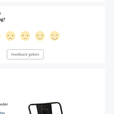
e
ng?
Feedback geben
der
Barh