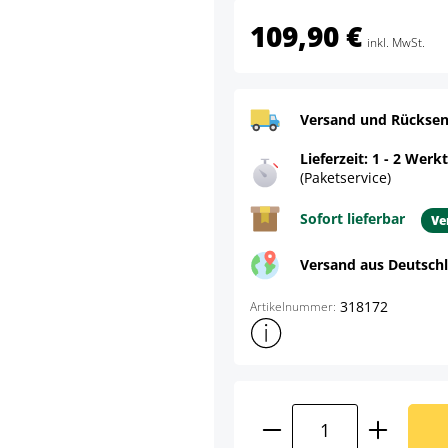
109,90 €
inkl. MwSt.
Versand und Rücksen
Lieferzeit: 1 - 2 Werk
(Paketservice)
Sofort lieferbar
Ve
Versand aus Deutsch
318172
Artikelnummer:
Weitere Produktinformatione
Produkt Anzahl: G