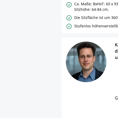
Ca. Maße: BxHxT: 60 x 9
Sitzhöhe: 64-84 cm.
Die Sitzfläche ist um 36
Stufenlos höhenverstellb
K
d
u
G