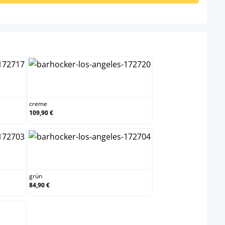
n
creme
creme
109,90 €
grün
grün
84,90 €