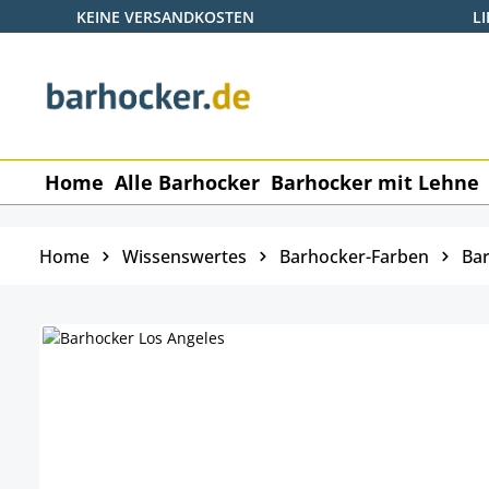
KEINE VERSANDKOSTEN
L
 Hauptinhalt springen
Zur Suche springen
Zur Hauptnavigation springen
Home
Alle Barhocker
Barhocker mit Lehne
Home
Wissenswertes
Barhocker-Farben
Bar