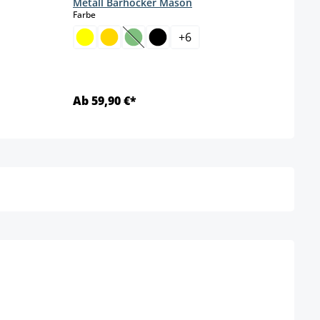
Metall Barhocker Mason
auswählen
Farbe
+
6
(Diese Option ist zurzeit nicht verfügba
Ab 59,90 €*
Ab 5
Details