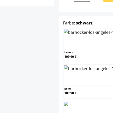
auswähle
Farbe:
schwarz
braun
braun
109,90 €
grau
grau
109,90 €