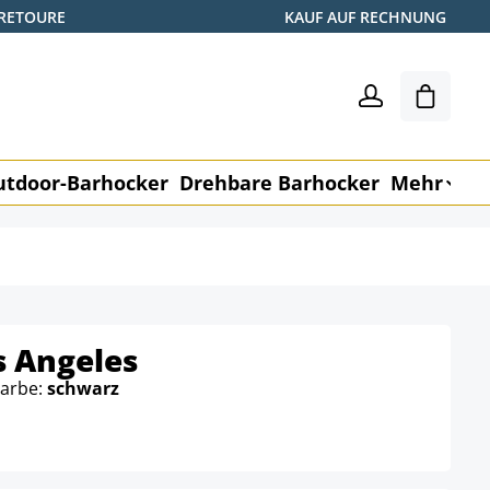
 RETOURE
KAUF AUF RECHNUNG
Warenk
utdoor-Barhocker
Drehbare Barhocker
Mehr
M
s Angeles
Farbe:
schwarz