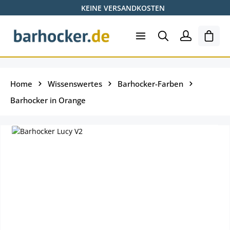
KEINE VERSANDKOSTEN
Zum Hauptinhalt springen
Ware
Home
Wissenswertes
Barhocker-Farben
Barhocker in Orange