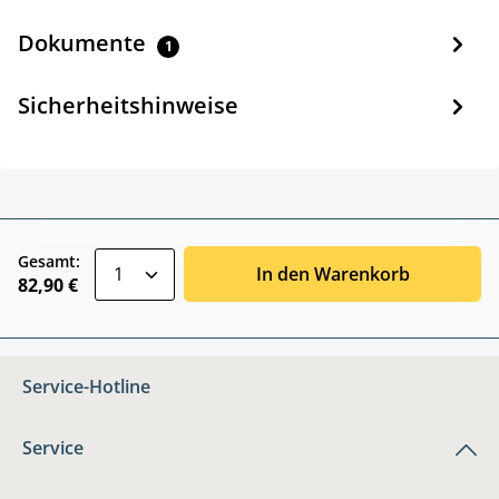
Dokumente
1
Sicherheitshinweise
zentheme.component.product.quantitySele
Gesamt:
In den Warenkorb
82,90 €
Service-Hotline
Service