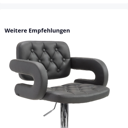
Produktgalerie überspringen
Weitere Empfehlungen