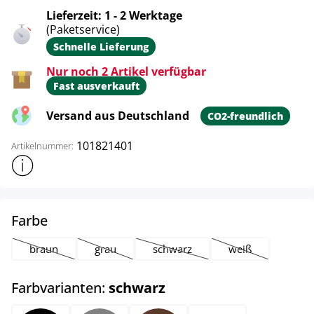
Lieferzeit: 1 - 2 Werktage
(Paketservice)
Schnelle Lieferung
Nur noch 2 Artikel verfügbar
Fast ausverkauft
Versand aus Deutschland
CO2-freundlich
101821401
Artikelnummer:
Weitere Produktinformationen anzeigen
auswählen
Farbe
braun
grau
schwarz
weiß
(Diese Option ist zurzeit nicht verfügbar.)
(Diese Option ist zurzeit nicht verfügbar.)
(Diese Option ist zurzeit nicht verf
(Diese Option ist z
auswählen
Farbvarianten:
schwarz