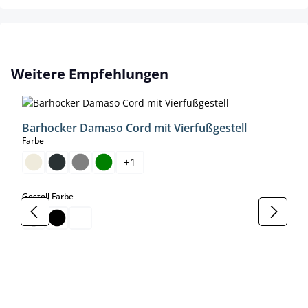
Produktgalerie überspringen
Weitere Empfehlungen
Barhocker Damaso Cord mit Vierfußgestell
auswählen
Farbe
+
1
auswählen
Gestell Farbe