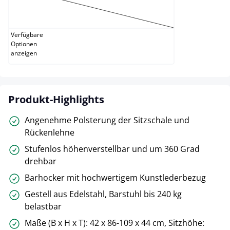
weiß
(Diese Option ist zurzeit nicht verfügbar.)
Verfügbare
Optionen
anzeigen
Produkt-Highlights
Angenehme Polsterung der Sitzschale und
Rückenlehne
Stufenlos höhenverstellbar und um 360 Grad
drehbar
Barhocker mit hochwertigem Kunstlederbezug
Gestell aus Edelstahl, Barstuhl bis 240 kg
belastbar
Maße (B x H x T): 42 x 86-109 x 44 cm, Sitzhöhe: