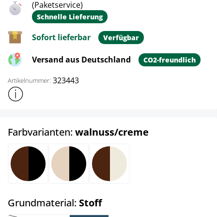
(Paketservice)
Schnelle Lieferung
Sofort lieferbar
Verfügbar
Versand aus Deutschland
CO2-freundlich
323443
Artikelnummer:
Weitere Produktinformationen anzeigen
auswählen
Farbvarianten:
walnuss/creme
walnuss/schwarz
natura/schwarz
walnuss/creme
auswählen
Grundmaterial:
Stoff