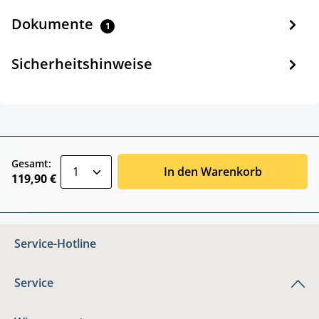
Dokumente
1
Sicherheitshinweise
zentheme.component.product.quantitySele
Gesamt:
In den Warenkorb
119,90 €
Service-Hotline
Service