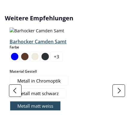
Produktgalerie überspringen
Weitere Empfehlungen
Barhocker Camden Samt
auswählen
Farbe
+
3
auswählen
Material Gestell
Metall in Chromoptik
Metall matt schwarz
Metall matt weiss