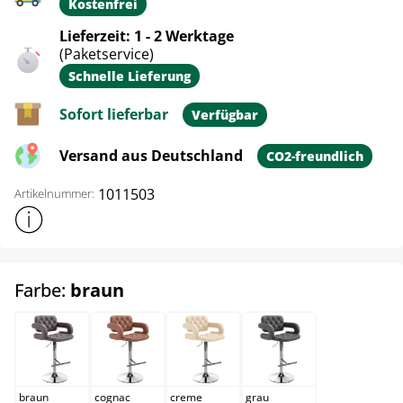
Kostenfrei
Lieferzeit: 1 - 2 Werktage
(Paketservice)
Schnelle Lieferung
Sofort lieferbar
Verfügbar
Versand aus Deutschland
CO2-freundlich
1011503
Artikelnummer:
Weitere Produktinformationen anzeigen
auswählen
Farbe:
braun
braun
cognac
creme
grau
braun
cognac
creme
grau