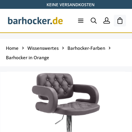
KEINE VERSANDKOSTEN
Zum Hauptinhalt springen
Ware
Home
Wissenswertes
Barhocker-Farben
Barhocker in Orange