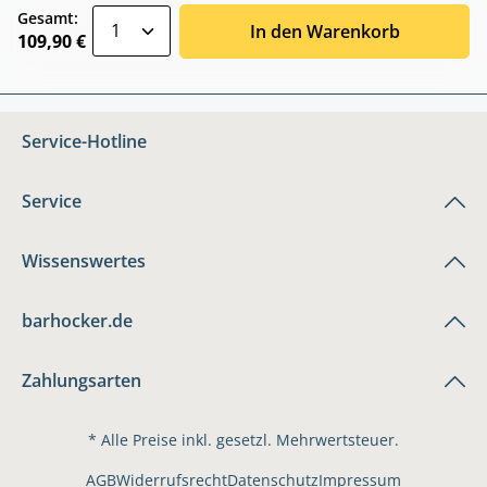
zentheme.component.product.quantitySele
Gesamt:
In den Warenkorb
109,90 €
Service-Hotline
Service
Wissenswertes
barhocker.de
Zahlungsarten
* Alle Preise inkl. gesetzl. Mehrwertsteuer.
AGB
Widerrufsrecht
Datenschutz
Impressum