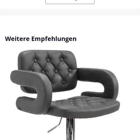
Produktgalerie überspringen
Weitere Empfehlungen