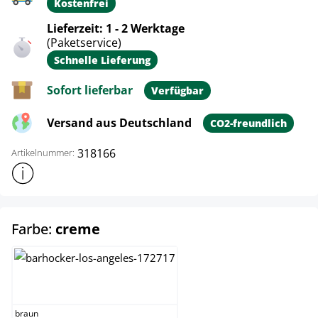
Kostenfrei
Lieferzeit: 1 - 2 Werktage
(Paketservice)
Schnelle Lieferung
Sofort lieferbar
Verfügbar
Versand aus Deutschland
CO2-freundlich
318166
Artikelnummer:
Weitere Produktinformationen anzeigen
auswählen
Farbe:
creme
braun
braun