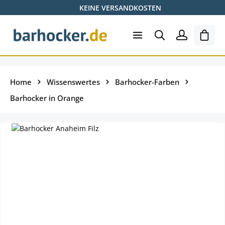
KEINE VERSANDKOSTEN
Zum Hauptinhalt springen
Ware
Home
Wissenswertes
Barhocker-Farben
Barhocker in Orange