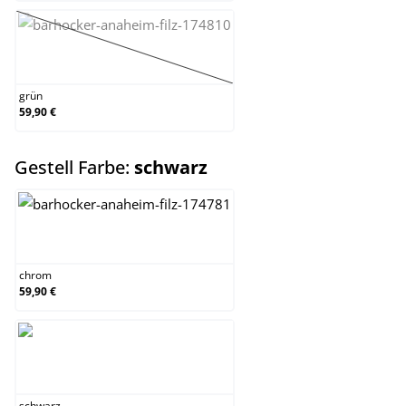
grün
(Diese Option ist zurzeit nicht verfügbar.)
grün
59,90 €
auswählen
Gestell Farbe:
schwarz
chrom
chrom
59,90 €
schwarz
schwarz