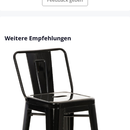
Feedback geben
Produktgalerie überspringen
Weitere Empfehlungen