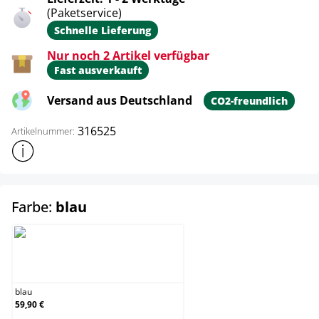
(Paketservice)
Schnelle Lieferung
Nur noch 2 Artikel verfügbar
Fast ausverkauft
Versand aus Deutschland
CO2-freundlich
316525
Artikelnummer:
Weitere Produktinformationen anzeigen
auswählen
Farbe:
blau
blau
blau
59,90 €