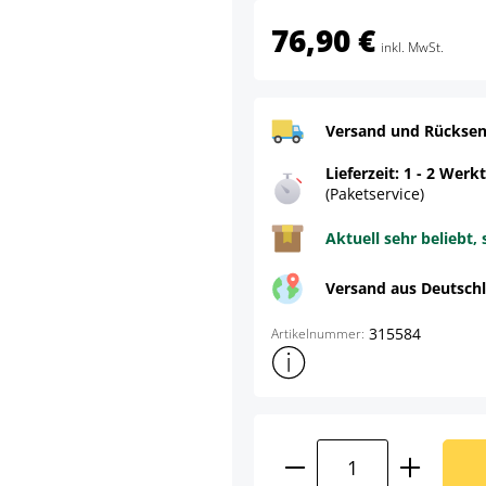
76,90 €
inkl. MwSt.
Versand und Rücksen
Lieferzeit: 1 - 2 Werk
(Paketservice)
Aktuell sehr beliebt, 
Versand aus Deutsch
315584
Artikelnummer:
Weitere Produktinformatione
Produkt Anzahl: G