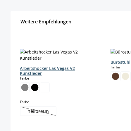
Weitere Empfehlungen
Produktgalerie überspringen
Bürostuhl
auswä
Farbe
Arbeitshocker Las Vegas V2
Kunstleder
auswählen
Farbe
auswählen
Farbe
hellbraun
(Diese Option ist zurzeit nicht verfügbar.)