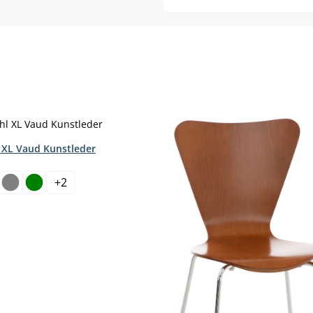
 XL Vaud Kunstleder
hlen
+
2