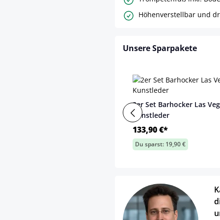
Höhenverstellbar und d
Unsere Sparpakete
2er Set Barhocker Las Ve
Kunstleder
133,90 €*
Du sparst: 19,90 €
K
d
u