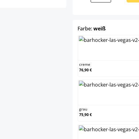
auswählen
Farbe:
weiß
creme
creme
76,90 €
grau
grau
75,90 €