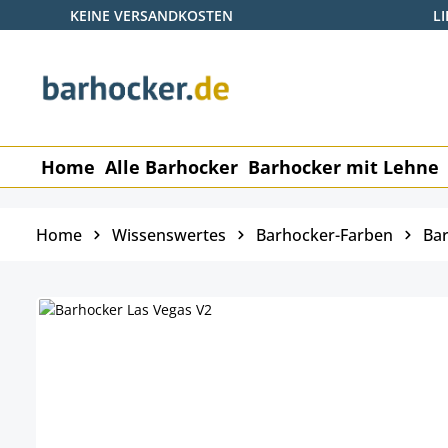
KEINE VERSANDKOSTEN
L
 Hauptinhalt springen
Zur Suche springen
Zur Hauptnavigation springen
Home
Alle Barhocker
Barhocker mit Lehne
Home
Wissenswertes
Barhocker-Farben
Bar