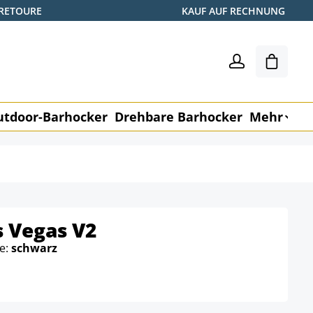
 RETOURE
KAUF AUF RECHNUNG
Warenk
utdoor-Barhocker
Drehbare Barhocker
Mehr
M
s Vegas V2
be:
schwarz