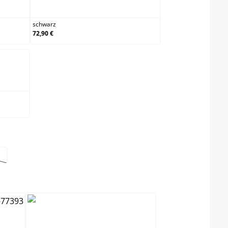
schwarz
schwarz
72,90 €
t nicht verfügbar.)
Option ist zurzeit nicht verfügbar.)
swählen
schwarz