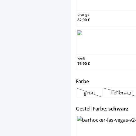
orange
orange
82,90 €
weiß
weiß
76,90 €
auswählen
Farbe
grün
hellbraun
(Diese Option ist zurzei
(Diese 
au
Gestell Farbe:
schwarz
chrom