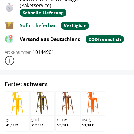
(Paketservice)
Schnelle Lieferung
Sofort lieferbar
Verfügbar
Versand aus Deutschland
CO2-freundlich
10144901
Artikelnummer:
Weitere Produktinformationen anzeigen
auswählen
Farbe:
schwarz
gelb
gold
kupfer
orange
gelb
gold
kupfer
orange
49,90 €
79,90 €
69,90 €
59,90 €