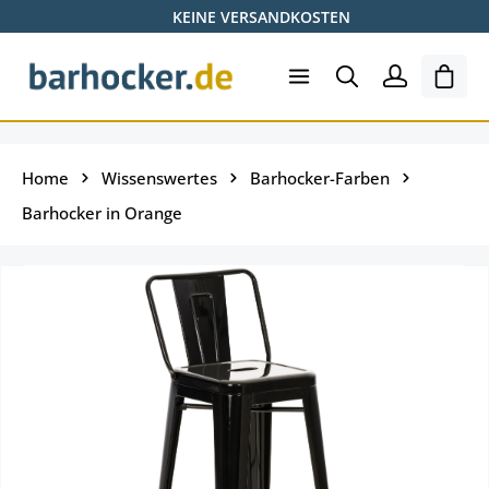
KEINE VERSANDKOSTEN
Zum Hauptinhalt springen
Ware
Home
Wissenswertes
Barhocker-Farben
Barhocker in Orange