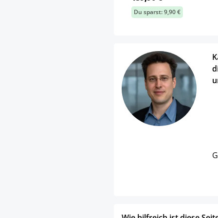
Du sparst: 9,90 €
K
d
u
G
Wie hilfreich ist diese Seit