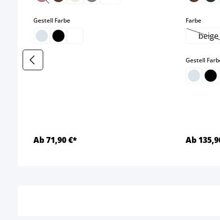
(Diese Option ist zurzeit nicht verfügbar.)
auswählen
auswä
Gestell Farbe
Farbe
beige
(Di
Gestell Farb
Ab 71,90 €*
Ab 135,9
Details