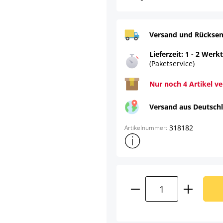
Versand und Rücksen
Lieferzeit: 1 - 2 Werk
(Paketservice)
Nur noch 4 Artikel v
Versand aus Deutsch
318182
Artikelnummer:
Weitere Produktinformatione
Produkt Anzahl: G