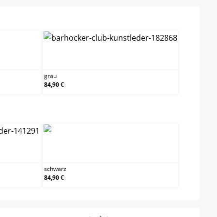
grau
grau
84,90 €
swählen
schwarz
schwarz
84,90 €