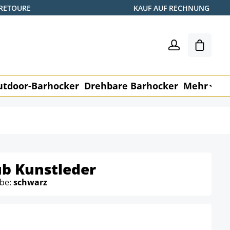
 RETOURE
KAUF AUF RECHNUNG
Warenk
utdoor-Barhocker
Drehbare Barhocker
Mehr
M
ub Kunstleder
rbe:
schwarz