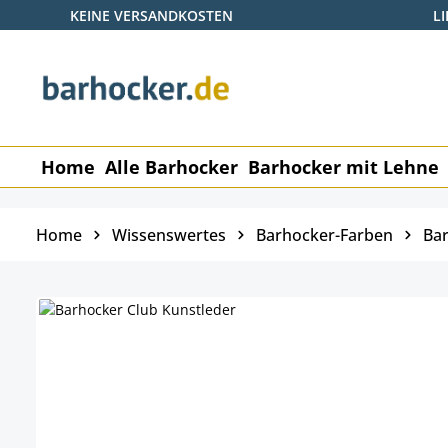
KEINE VERSANDKOSTEN
L
 Hauptinhalt springen
Zur Suche springen
Zur Hauptnavigation springen
Home
Alle Barhocker
Barhocker mit Lehne
Home
Wissenswertes
Barhocker-Farben
Bar