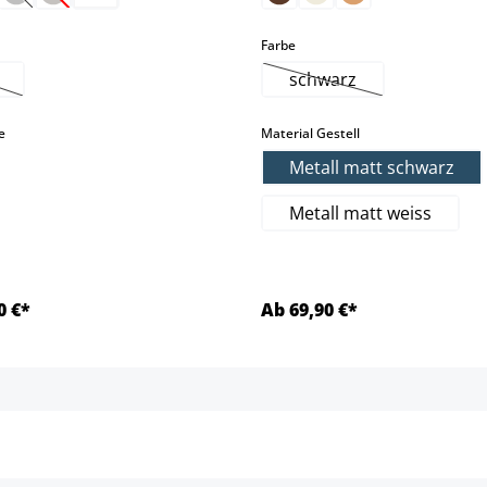
(Diese Option ist zurzeit nicht verfügbar.)
(Diese Option ist zurzeit nicht verfügbar.)
hlen
auswählen
Farbe
schwarz
ese Option ist zurzeit nicht verfügbar.)
(Diese Option ist zurze
auswählen
auswählen
e
Material Gestell
Metall matt schwarz
Metall matt weiss
0 €*
Ab 69,90 €*
Details
Details