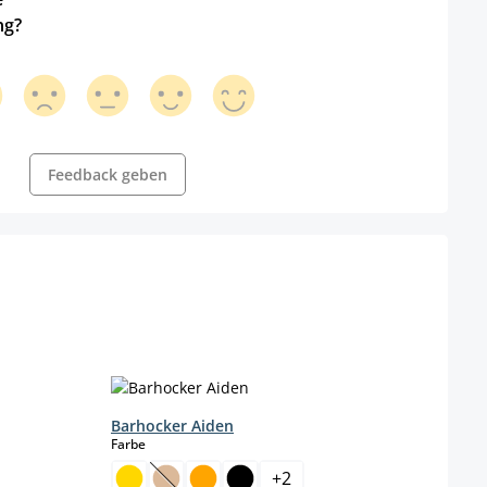
ng?
Feedback geben
Barhocker Aiden
Barh
auswählen
Farbe
Farbe
+
2