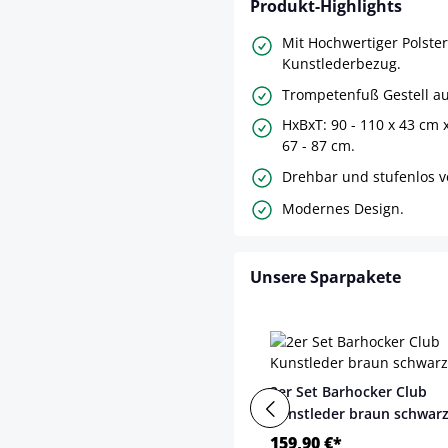
Produkt-Highlights
Mit Hochwertiger Polste
Kunstlederbezug.
Trompetenfuß Gestell au
HxBxT: 90 - 110 x 43 cm 
67 - 87 cm.
Drehbar und stufenlos ve
Modernes Design.
Unsere Sparpakete
2er Set Barhocker Club
Kunstleder braun schwar
159,90 €*