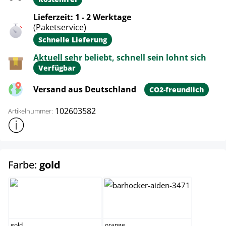
Lieferzeit: 1 - 2 Werktage
(Paketservice)
Schnelle Lieferung
Aktuell sehr beliebt, schnell sein lohnt sich
Verfügbar
Versand aus Deutschland
CO2-freundlich
102603582
Artikelnummer:
Weitere Produktinformationen anzeigen
auswählen
Farbe:
gold
gold
orange
gold
orange