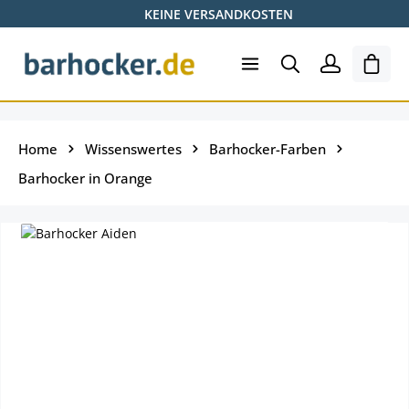
KEINE VERSANDKOSTEN
Zum Hauptinhalt springen
Ware
Home
Wissenswertes
Barhocker-Farben
Barhocker in Orange