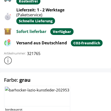
Kostenfrei
Lieferzeit: 1 - 2 Werktage
(Paketservice)
Schnelle Lieferung
Sofort lieferbar
Verfügbar
Versand aus Deutschland
CO2-freundlich
321765
Artikelnummer:
Weitere Produktinformationen anzeigen
auswählen
Farbe:
grau
bordeauxrot
bordeauxrot