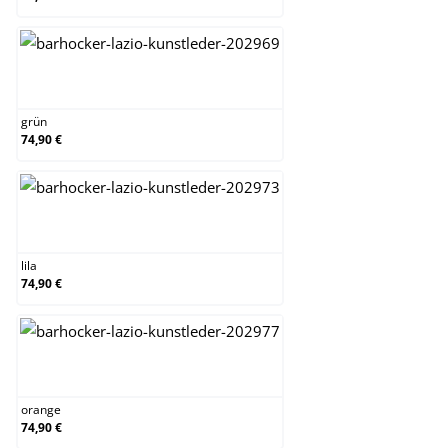
grün
grün
74,90 €
lila
lila
74,90 €
orange
orange
74,90 €