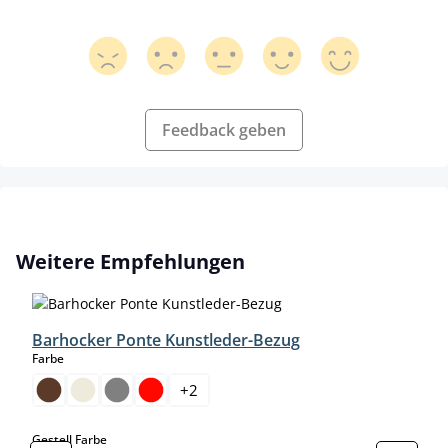
Feedback geben
Produktgalerie überspringen
Weitere Empfehlungen
Barhocker Ponte Kunstleder-Bezug
auswählen
Farbe
+
2
auswählen
Gestell Farbe