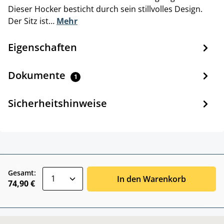
Dieser Hocker besticht durch sein stillvolles Design.
Der Sitz ist…
Mehr
Eigenschaften
Dokumente
1
Sicherheitshinweise
zentheme.component.product.quantitySele
Gesamt:
In den Warenkorb
74,90 €