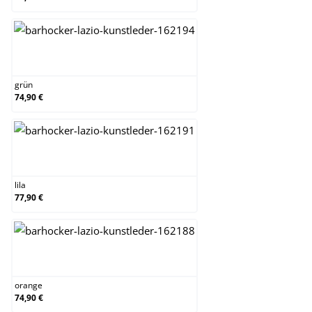
grün
grün
74,90 €
lila
lila
77,90 €
orange
orange
74,90 €