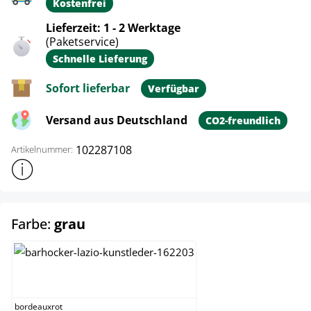
Kostenfrei
Lieferzeit: 1 - 2 Werktage
(Paketservice)
Schnelle Lieferung
Sofort lieferbar
Verfügbar
Versand aus Deutschland
CO2-freundlich
102287108
Artikelnummer:
Weitere Produktinformationen anzeigen
auswählen
Farbe:
grau
bordeauxrot
bordeauxrot