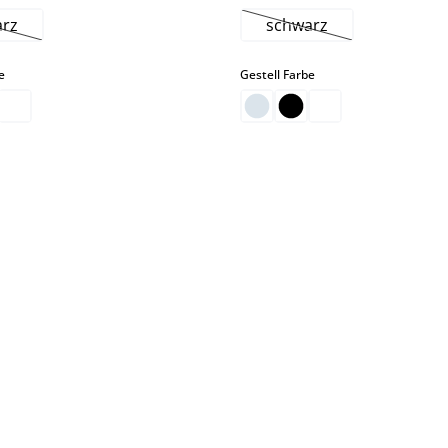
arz
schwarz
iese Option ist zurzeit nicht verfügbar.)
(Diese Option ist zurze
auswählen
auswählen
e
Gestell Farbe