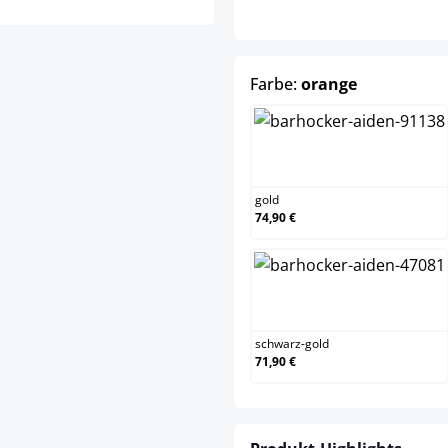
auswählen
Farbe:
orange
gold
gold
74,90 €
schwarz-gold
schwarz-gold
71,90 €