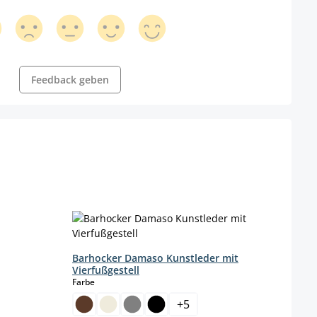
Feedback geben
Barh
Farbe
Barhocker Damaso Kunstleder mit
Vierfußgestell
auswählen
Farbe
+
5
Gestel