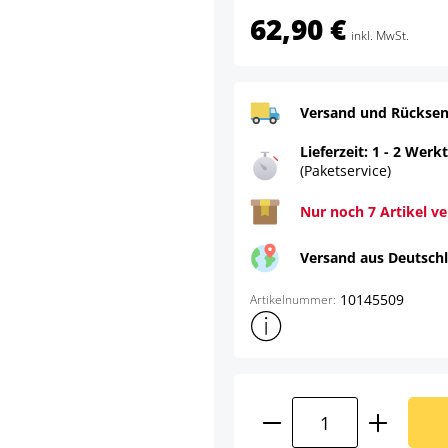
62,90 €
inkl. MwSt.
Versand und Rücksen
Lieferzeit: 1 - 2 Werk
(Paketservice)
Nur noch 7 Artikel v
Versand aus Deutsch
10145509
Artikelnummer:
Weitere Produktinformatione
Produkt Anzahl: G