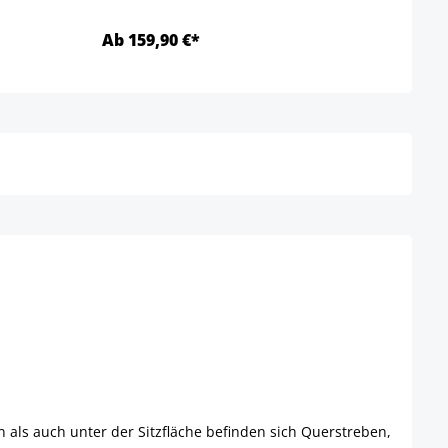
Ab 159,90 €*
Ab 6
Details
 als auch unter der Sitzfläche befinden sich Querstreben,