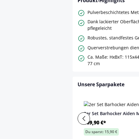
Produkt-Highlights
Pulverbeschichtetes Met
Dank lackierter Oberflä
pflegeleicht
Robustes, standfestes Ge
Querverstrebungen dien
Ca. Maße: HxBxT: 115x44
77 cm
Unsere Sparpakete
2er Set Barhocker Aiden M
109,90 €*
Du sparst: 15,90 €