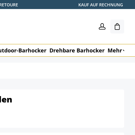
 RETOURE
KAUF AUF RECHNUNG
Warenk
utdoor-Barhocker
Drehbare Barhocker
Mehr
M
den