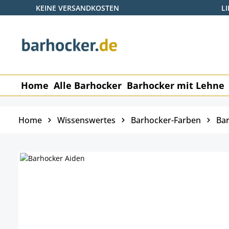
KEINE VERSANDKOSTEN
L
 Hauptinhalt springen
Zur Suche springen
Zur Hauptnavigation springen
Home
Alle Barhocker
Barhocker mit Lehne
Home
Wissenswertes
Barhocker-Farben
Bar