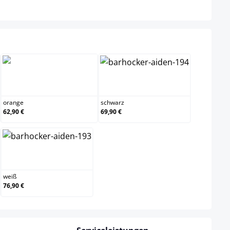
orange
schwarz
orange
schwarz
62,90 €
69,90 €
weiß
weiß
76,90 €