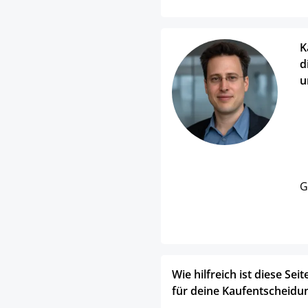
K
d
u
G
Wie hilfreich ist diese Seit
für deine Kaufentscheidu