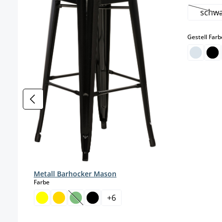
schw
(D
Gestell Farb
Metall Barhocker Mason
auswählen
Farbe
+
6
(Diese Option ist zurzeit nicht verfügbar.)