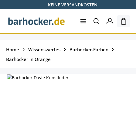
KEINE VERSANDKOSTEN
Zum Hauptinhalt springen
Ware
Home
Wissenswertes
Barhocker-Farben
Barhocker in Orange