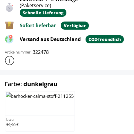
(Paketservice)
Schnelle Lieferung
Sofort lieferbar
Verfügbar
Versand aus Deutschland
CO2-freundlich
322478
Artikelnummer:
Weitere Produktinformationen anzeigen
auswählen
Farbe:
dunkelgrau
blau
blau
59,90 €