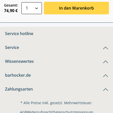
zentheme.component.product.quantitySele
Gesamt:
In den Warenkorb
74,90 €
Service hotline
Service
Wissenswertes
barhocker.de
Zahlungsarten
* Alle Preise inkl. gesetzl. Mehrwertsteuer.
AGB
Widerrufsrecht
Datenschutz
Impressum