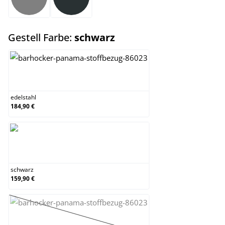
grau
dunkelgrau
auswählen
Gestell Farbe:
schwarz
edelstahl
edelstahl
184,90 €
schwarz
schwarz
159,90 €
weiß
(Diese Option ist zurzeit nicht verfügbar.)