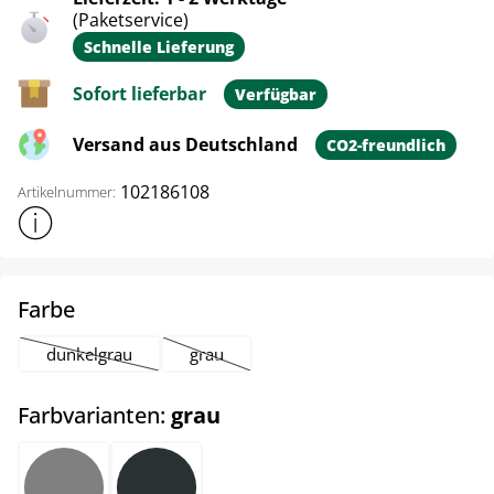
(Paketservice)
Schnelle Lieferung
Sofort lieferbar
Verfügbar
Versand aus Deutschland
CO2-freundlich
102186108
Artikelnummer:
Weitere Produktinformationen anzeigen
auswählen
Farbe
dunkelgrau
grau
(Diese Option ist zurzeit nicht verfügbar.)
(Diese Option ist zurzeit nicht verfügbar.)
auswählen
Farbvarianten:
grau