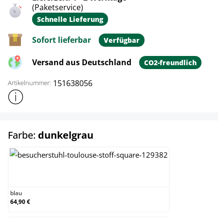
(Paketservice)
Schnelle Lieferung
Sofort lieferbar
Verfügbar
Versand aus Deutschland
CO2-freundlich
151638056
Artikelnummer:
Weitere Produktinformationen anzeigen
auswählen
Farbe:
dunkelgrau
blau
blau
64,90 €