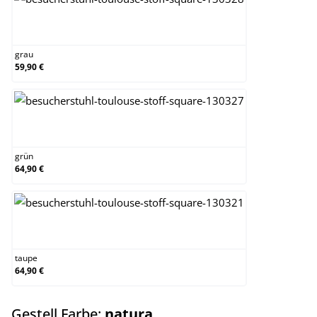
grau
grau
59,90 €
grün
grün
64,90 €
taupe
taupe
64,90 €
auswählen
Gestell Farbe:
natura