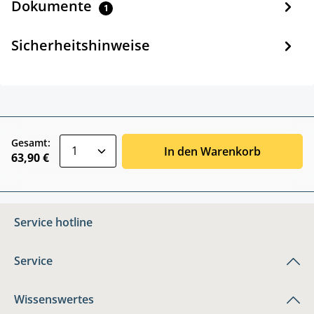
Dokumente
1
Sicherheitshinweise
zentheme.component.product.quantitySele
Gesamt:
In den Warenkorb
63,90 €
Service hotline
Service
Wissenswertes