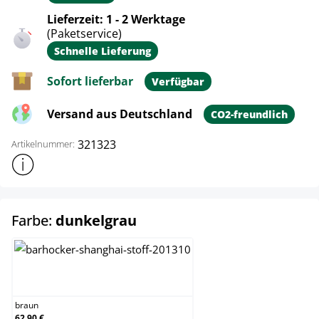
Lieferzeit: 1 - 2 Werktage
(Paketservice)
Schnelle Lieferung
Sofort lieferbar
Verfügbar
Versand aus Deutschland
CO2-freundlich
321323
Artikelnummer:
Weitere Produktinformationen anzeigen
auswählen
Farbe:
dunkelgrau
braun
braun
62,90 €