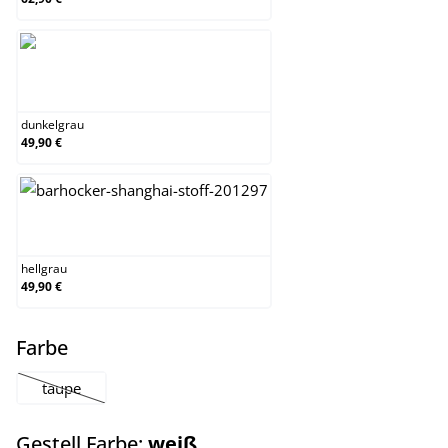
dunkelgrau
dunkelgrau
49,90 €
hellgrau
hellgrau
49,90 €
auswählen
Farbe
taupe
(Diese Option ist zurzeit nicht verfügbar.)
auswählen
Gestell Farbe:
weiß