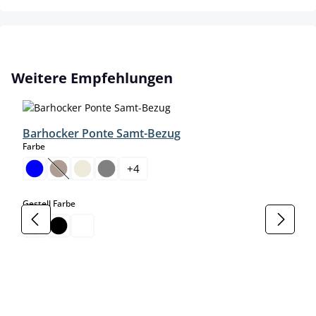
Produktgalerie überspringen
Weitere Empfehlungen
Barhocker Ponte Samt-Bezug
auswählen
Farbe
+
4
(Diese Option ist zurzeit nicht verfügbar.)
auswählen
Gestell Farbe