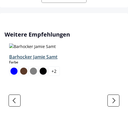
Produktgalerie überspringen
Weitere Empfehlungen
Barhocker Jamie Samt
auswählen
Farbe
+
2