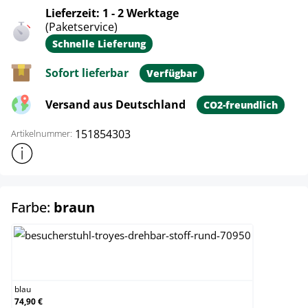
Lieferzeit: 1 - 2 Werktage
(Paketservice)
Schnelle Lieferung
Sofort lieferbar
Verfügbar
Versand aus Deutschland
CO2-freundlich
151854303
Artikelnummer:
Weitere Produktinformationen anzeigen
auswählen
Farbe:
braun
blau
blau
74,90 €