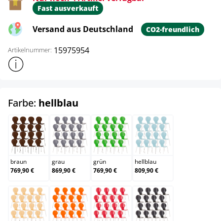
Fast ausverkauft
Versand aus Deutschland
CO2-freundlich
15975954
Artikelnummer:
Weitere Produktinformationen anzeigen
auswählen
Farbe:
hellblau
braun
grau
grün
hellblau
braun
grau
grün
hellblau
769,90 €
869,90 €
769,90 €
809,90 €
natura
orange
rot
schwarz