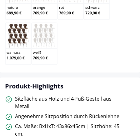
natura
orange
rot
schwarz
689,90 €
769,90 €
769,90 €
729,90 €
walnuss
weiß
walnuss
weiß
1.079,00 €
769,90 €
Produkt-Highlights
Sitzfläche aus Holz und 4-Fuß-Gestell aus
Metall.
Angenehme Sitzposition durch Rückenlehne.
Ca. Maße: BxHxT: 43x86x45cm | Sitzhöhe: 45
cm.