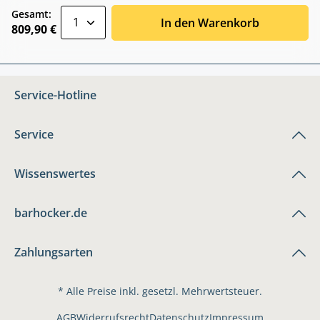
zentheme.component.product.quantitySele
Gesamt:
In den Warenkorb
809,90 €
Service-Hotline
Service
Wissenswertes
barhocker.de
Zahlungsarten
* Alle Preise inkl. gesetzl. Mehrwertsteuer.
AGB
Widerrufsrecht
Datenschutz
Impressum