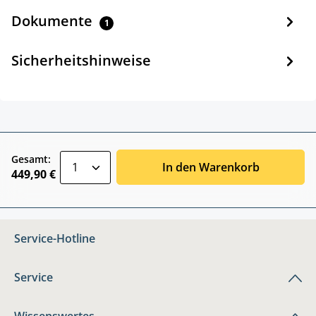
Dokumente
1
Sicherheitshinweise
zentheme.component.product.quantitySele
Gesamt:
In den Warenkorb
449,90 €
Service-Hotline
Service