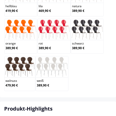
hellblau
lila
natura
419,90 €
469,90 €
389,90 €
orange
rot
schwarz
orange
rot
schwarz
389,90 €
389,90 €
389,90 €
walnuss
weiß
walnuss
weiß
479,90 €
389,90 €
Produkt-Highlights