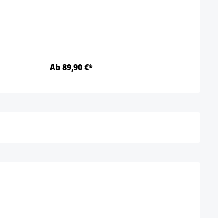
Gestel
Ab 89,90 €*
Ab 9
Details