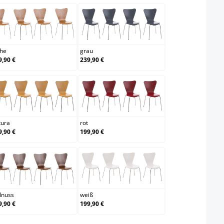
eiche
grau
che
grau
9,90 €
239,90 €
natura
rot
tura
rot
9,90 €
199,90 €
walnuss
weiß
lnuss
weiß
9,90 €
199,90 €