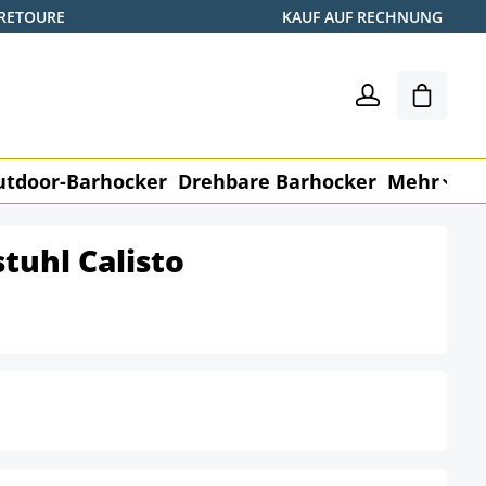
 RETOURE
KAUF AUF RECHNUNG
Warenk
utdoor-Barhocker
Drehbare Barhocker
Mehr
M
tuhl Calisto