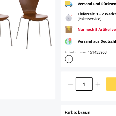
Versand und Rücksen
Lieferzeit: 1 - 2 Werk
(Paketservice)
Nur noch 5 Artikel v
Versand aus Deutsch
151453903
Artikelnummer:
Weitere Produktinformatione
Produkt Anzahl: G
auswählen
Farbe:
braun