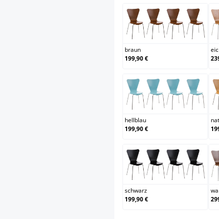
braun
braun
ei
199,90 €
23
hellblau
hellblau
na
199,90 €
19
schwarz
schwarz
wa
199,90 €
29