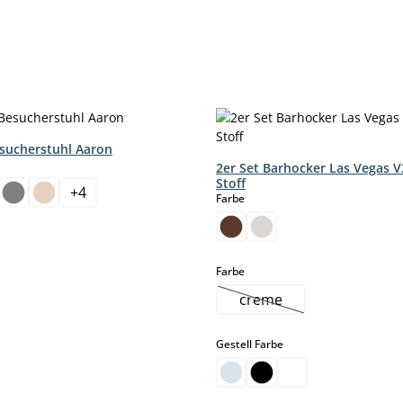
esucherstuhl Aaron
hlen
2er Set Barhocker Las Vegas V
Stoff
+
4
auswählen
Farbe
auswählen
Farbe
creme
(Diese Option ist zurzei
auswählen
Gestell Farbe