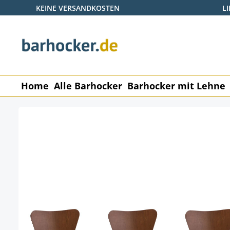
KEINE VERSANDKOSTEN
L
 Hauptinhalt springen
Zur Suche springen
Zur Hauptnavigation springen
Home
Alle Barhocker
Barhocker mit Lehne