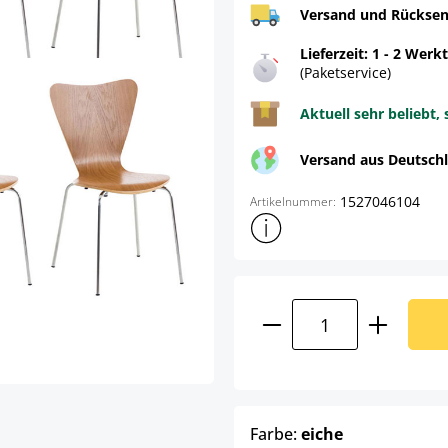
Versand und Rücksen
Lieferzeit: 1 - 2 Werk
(Paketservice)
Aktuell sehr beliebt, 
Versand aus Deutsch
1527046104
Artikelnummer:
Weitere Produktinformatione
Produkt Anzahl: G
auswählen
Farbe:
eiche