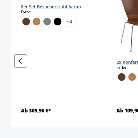
8er Set Besucherstuhl Aaron
auswählen
Farbe
+
4
2x Konfer
auswä
Farbe
Ab 309,90 €*
Ab 109,9
Details