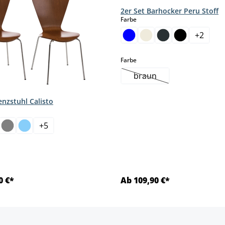
2er Set Barhocker Peru Stoff
auswählen
Farbe
+
2
auswählen
Farbe
braun
(Diese Option ist zurzei
enzstuhl Calisto
hlen
+
5
0 €*
Ab 109,90 €*
Details
Details