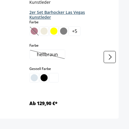
2er Set Barhocker Las Vegas
4er 
Kunstleder
Kuns
auswählen
Farbe
Farbe
+
5
(Diese Option ist zurzeit nicht verfügbar.)
auswählen
Farbe
t nicht verfügbar.)
hellbraun
(Diese Option ist zurzeit nicht verfügbar.)
auswählen
Gestell Farbe
Ab 129,90 €*
Ab 1
Details