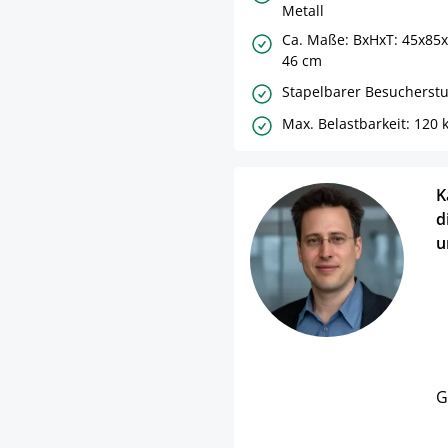
Metall
Ca. Maße: BxHxT: 45x85x
46 cm
Stapelbarer Besucherstu
Max. Belastbarkeit: 120 
K
d
u
G