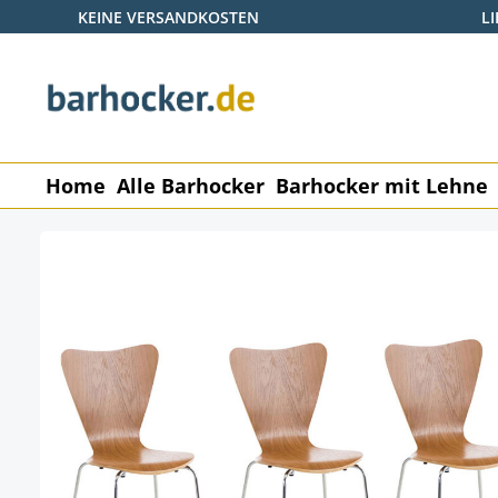
KEINE VERSANDKOSTEN
L
 Hauptinhalt springen
Zur Suche springen
Zur Hauptnavigation springen
Home
Alle Barhocker
Barhocker mit Lehne