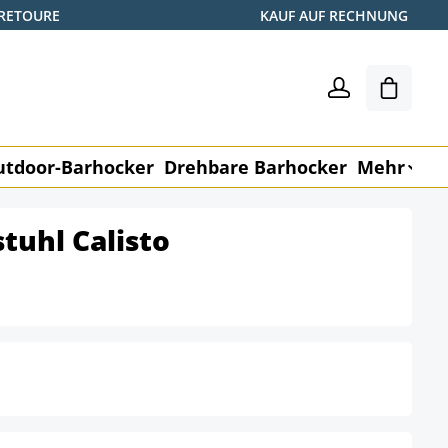
 RETOURE
KAUF AUF RECHNUNG
Warenk
utdoor-Barhocker
Drehbare Barhocker
Mehr
M
tuhl Calisto