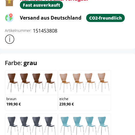
Fast ausverkauft
Versand aus Deutschland
CO2-freundlich
151453808
Artikelnummer:
Weitere Produktinformationen anzeigen
auswählen
Farbe:
grau
braun
eiche
braun
eiche
199,90 €
239,90 €
grau
hellblau