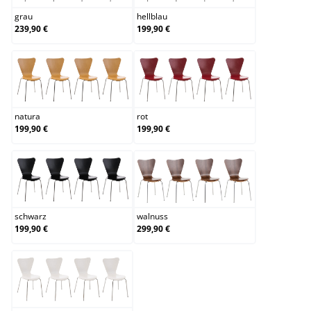
grau
hellblau
239,90 €
199,90 €
natura
rot
natura
rot
199,90 €
199,90 €
schwarz
walnuss
schwarz
walnuss
199,90 €
299,90 €
weiß