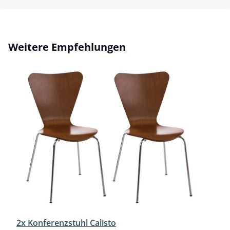
Produktgalerie überspringen
Weitere Empfehlungen
2x Konferenzstuhl Calisto