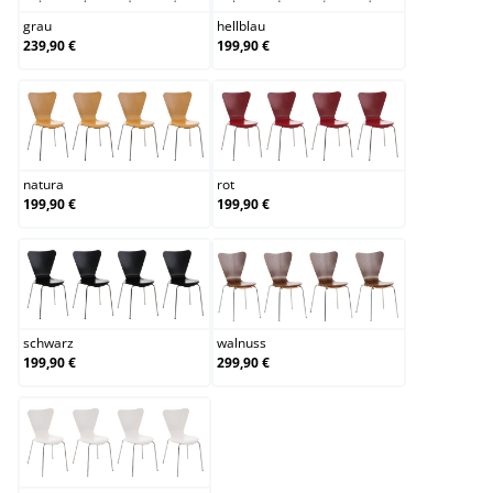
grau
hellblau
239,90 €
199,90 €
natura
rot
natura
rot
199,90 €
199,90 €
schwarz
walnuss
schwarz
walnuss
199,90 €
299,90 €
weiß