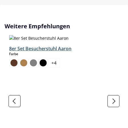
Produktgalerie überspringen
Weitere Empfehlungen
8er Set Besucherstuhl Aaron
auswählen
Farbe
+
4