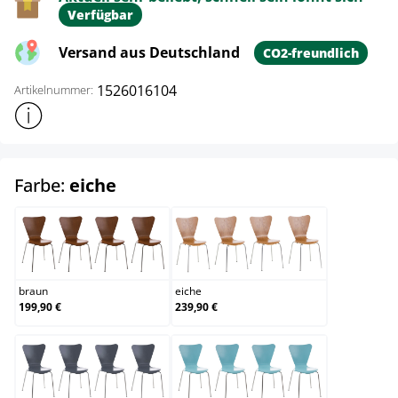
Verfügbar
Versand aus Deutschland
CO2-freundlich
1526016104
Artikelnummer:
Weitere Produktinformationen anzeigen
auswählen
Farbe:
eiche
braun
eiche
braun
eiche
199,90 €
239,90 €
grau
hellblau