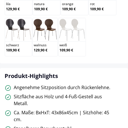
lila
natura
orange
rot
129,90 €
109,90 €
109,90 €
109,90 €
schwarz
walnuss
weiß
schwarz
walnuss
weiß
109,90 €
129,90 €
109,90 €
Produkt-Highlights
Angenehme Sitzposition durch Rückenlehne.
Sitzfläche aus Holz und 4-Fuß-Gestell aus
Metall.
Ca. Maße: BxHxT: 43x86x45cm | Sitzhöhe: 45
cm.