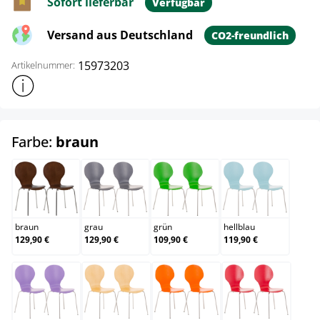
Sofort lieferbar
Verfügbar
Versand aus Deutschland
CO2-freundlich
15973203
Artikelnummer:
Weitere Produktinformationen anzeigen
auswählen
Farbe:
braun
braun
grau
grün
hellblau
braun
grau
grün
hellblau
129,90 €
129,90 €
109,90 €
119,90 €
lila
natura
orange
rot