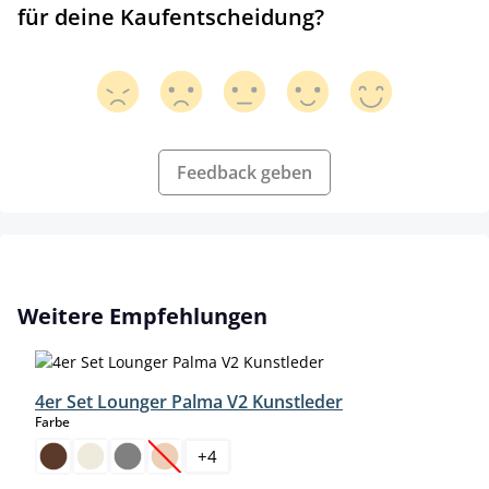
für deine Kaufentscheidung?
Feedback geben
Produktgalerie überspringen
Weitere Empfehlungen
4er Set Lounger Palma V2 Kunstleder
auswählen
Farbe
+
4
(Diese Option ist zurzeit nicht verfügbar.)