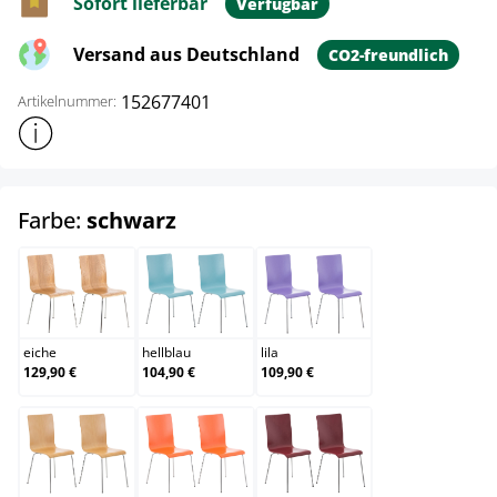
Sofort lieferbar
Verfügbar
Versand aus Deutschland
CO2-freundlich
152677401
Artikelnummer:
Weitere Produktinformationen anzeigen
auswählen
Farbe:
schwarz
eiche
hellblau
lila
eiche
hellblau
lila
129,90 €
104,90 €
109,90 €
natura
orange
rot