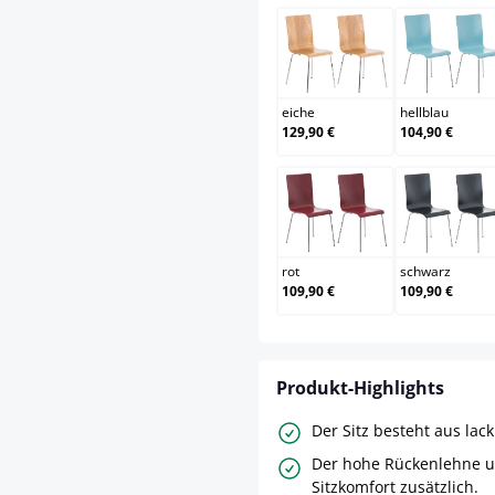
eiche
hellb
eiche
hellblau
129,90 €
104,90 €
rot
schw
rot
schwarz
109,90 €
109,90 €
Produkt-Highlights
Der Sitz besteht aus lac
Der hohe Rückenlehne u
Sitzkomfort zusätzlich.