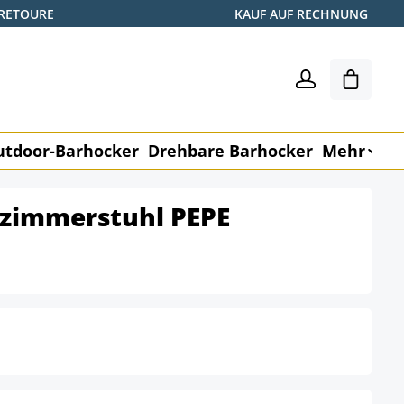
 RETOURE
KAUF AUF RECHNUNG
Warenk
utdoor-Barhocker
Drehbare Barhocker
Mehr
M
ezimmerstuhl PEPE