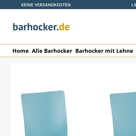
KEINE VERSANDKOSTEN
L
 Hauptinhalt springen
Zur Suche springen
Zur Hauptnavigation springen
Home
Alle Barhocker
Barhocker mit Lehne