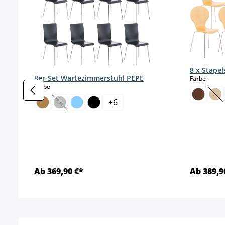
8 x Stape
8er-Set Wartezimmerstuhl PEPE
auswä
Farbe
auswählen
Farbe
(Di
+
6
(Diese Option ist zurzeit nicht verfügbar.)
Ab 369,90 €*
Ab 389,9
Details