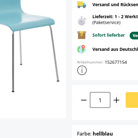
Versand und Rücksen
Lieferzeit: 1 - 2 Werk
(Paketservice)
Sofort lieferbar
Ve
Versand aus Deutsch
152677154
Artikelnummer:
Weitere Produktinformatione
Produkt Anzahl: G
auswähle
Farbe:
hellblau