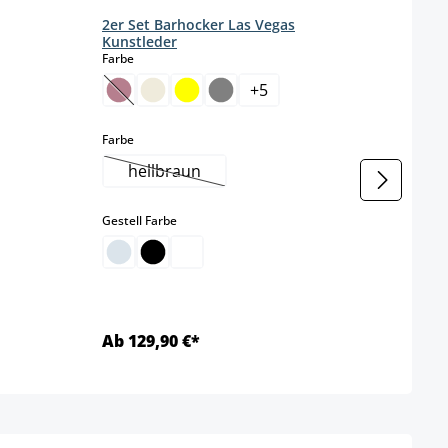
2er Set Barhocker Las Vegas
4er 
Kunstleder
Kuns
auswählen
Farbe
Farbe
+
5
(Diese Option ist zurzeit nicht verfügbar.)
auswählen
Farbe
t nicht verfügbar.)
hellbraun
(Diese Option ist zurzeit nicht verfügbar.)
auswählen
Gestell Farbe
Ab 129,90 €*
Ab 1
Details