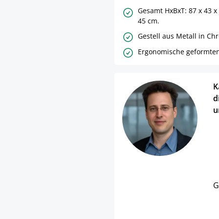
Gesamt HxBxT: 87 x 43 x 
45 cm.
Gestell aus Metall in Ch
Ergonomische geformten 
K
d
u
G