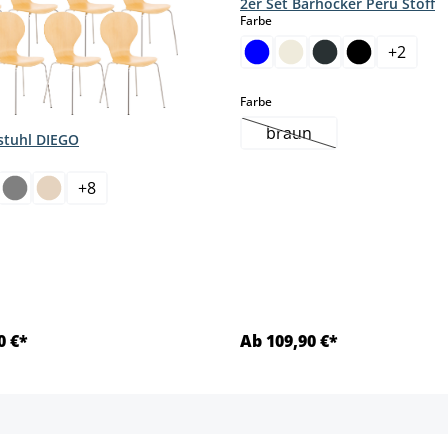
2er Set Barhocker Peru Stoff
auswählen
Farbe
+
2
auswählen
Farbe
braun
lstuhl DIEGO
(Diese Option ist zurzei
hlen
+
8
ese Option ist zurzeit nicht verfügbar.)
0 €*
Ab 109,90 €*
Details
Details