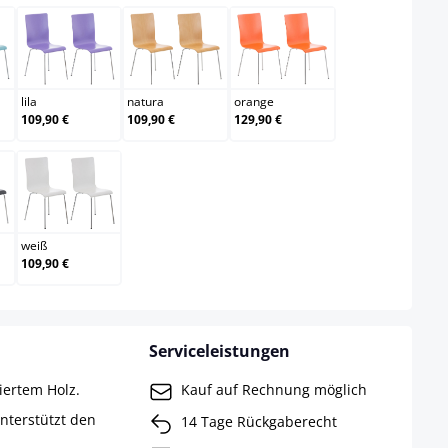
lau
lila
natura
orange
lila
natura
orange
109,90 €
109,90 €
129,90 €
arz
weiß
weiß
109,90 €
Serviceleistungen
kiertem Holz.
Kauf auf Rechnung möglich
nterstützt den
14 Tage Rückgaberecht