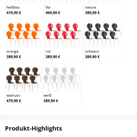
hellblau
lila
natura
419,90 €
469,90 €
389,90 €
orange
rot
schwarz
orange
rot
schwarz
389,90 €
389,90 €
389,90 €
walnuss
weiß
walnuss
weiß
479,90 €
389,90 €
Produkt-Highlights