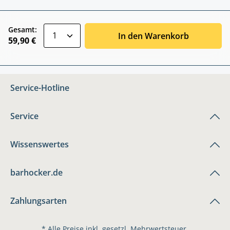
zentheme.component.product.quantitySele
Gesamt:
In den Warenkorb
59,90 €
Service-Hotline
Service
Wissenswertes
barhocker.de
Zahlungsarten
* Alle Preise inkl. gesetzl. Mehrwertsteuer.