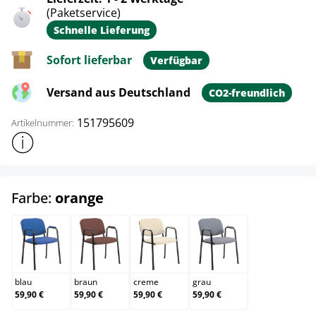
(Paketservice)
Schnelle Lieferung
Sofort lieferbar
Verfügbar
Versand aus Deutschland
CO2-freundlich
151795609
Artikelnummer:
Weitere Produktinformationen anzeigen
auswählen
Farbe:
orange
blau
braun
creme
grau
blau
braun
creme
grau
59,90 €
59,90 €
59,90 €
59,90 €