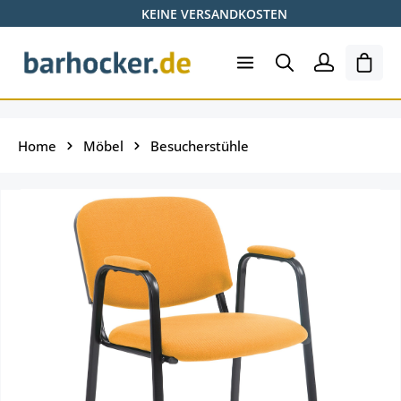
KEINE VERSANDKOSTEN
Zum Hauptinhalt springen
Ware
Home
Möbel
Besucherstühle