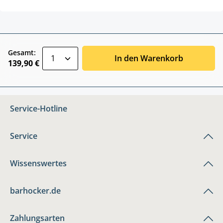
zentheme.component.product.quantitySele
Gesamt:
In den Warenkorb
139,90 €
Service-Hotline
Service
Wissenswertes
barhocker.de
Zahlungsarten