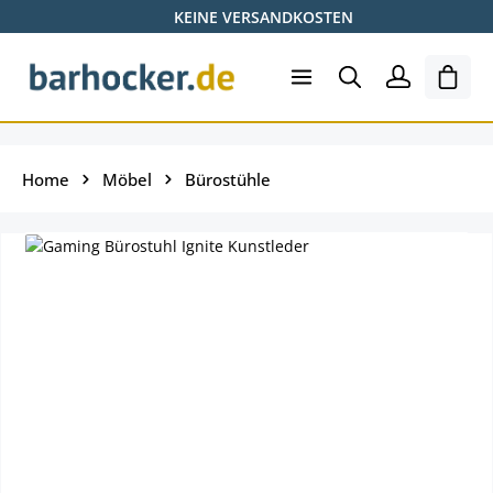
KEINE VERSANDKOSTEN
Zum Hauptinhalt springen
Ware
Home
Möbel
Bürostühle