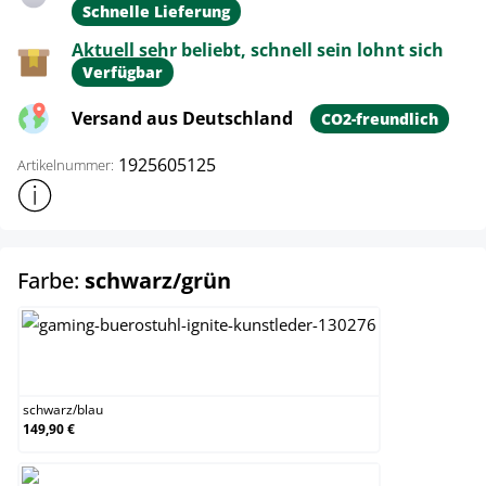
Schnelle Lieferung
Aktuell sehr beliebt, schnell sein lohnt sich
Verfügbar
Versand aus Deutschland
CO2-freundlich
1925605125
Artikelnummer:
Weitere Produktinformationen anzeigen
auswählen
Farbe:
schwarz/grün
schwarz/blau
schwarz
/
blau
149,90 €