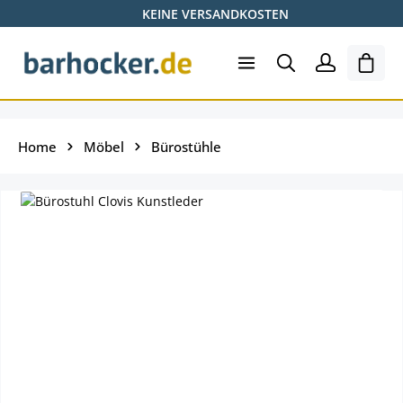
KEINE VERSANDKOSTEN
Zum Hauptinhalt springen
Ware
Home
Möbel
Bürostühle