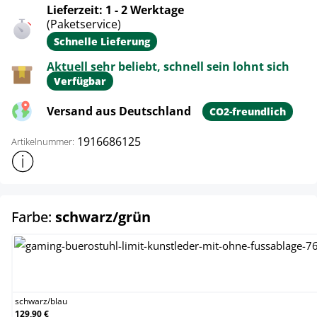
Lieferzeit: 1 - 2 Werktage
(Paketservice)
Schnelle Lieferung
Aktuell sehr beliebt, schnell sein lohnt sich
Verfügbar
Versand aus Deutschland
CO2-freundlich
1916686125
Artikelnummer:
Weitere Produktinformationen anzeigen
auswählen
Farbe:
schwarz/grün
schwarz/blau
schwarz
/
blau
129,90 €