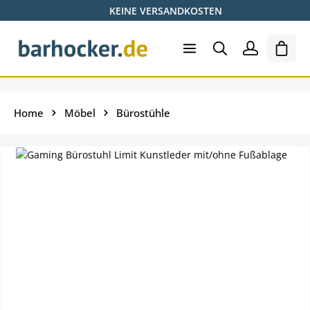
KEINE VERSANDKOSTEN
Zum Hauptinhalt springen
Ware
Home
Möbel
Bürostühle