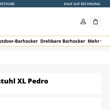
 RETOURE
KAUF AUF RECHNUNG
Warenk
utdoor-Barhocker
Drehbare Barhocker
Mehr
M
tuhl XL Pedro