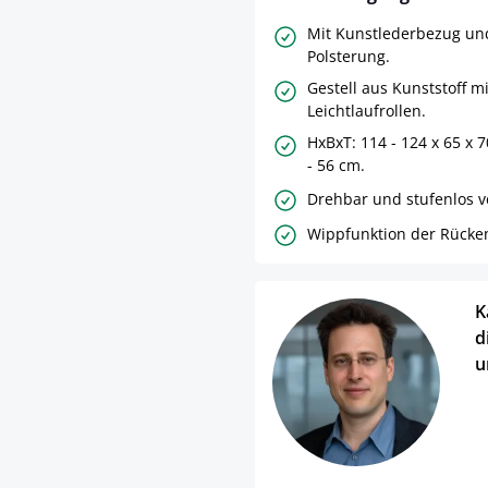
Mit Kunstlederbezug un
Polsterung.
Gestell aus Kunststoff mi
Leichtlaufrollen.
HxBxT: 114 - 124 x 65 x 
- 56 cm.
Drehbar und stufenlos ve
Wippfunktion der Rücke
K
d
u