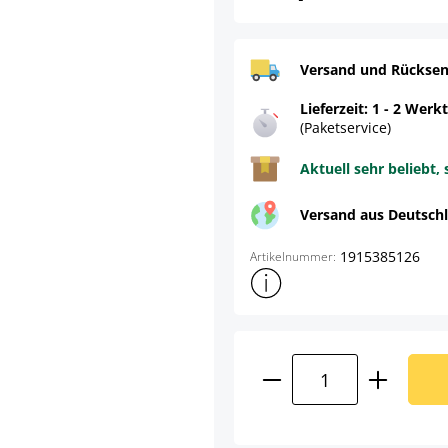
Versand und Rücksen
Lieferzeit: 1 - 2 Werk
(Paketservice)
Aktuell sehr beliebt, 
Versand aus Deutsch
1915385126
Artikelnummer:
Weitere Produktinformatione
Produkt Anzahl: G