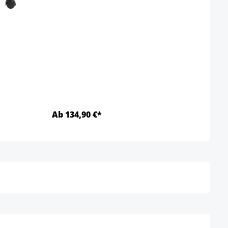
Büro
Farbv
Ab 134,90 €*
114,
Details