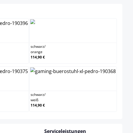
uswählen
rz/grün
schwarz/orange
schwarz
/
orange
114,90 €
z/rot
schwarz/weiß
schwarz
/
weiß
114,90 €
Serviceleistungen