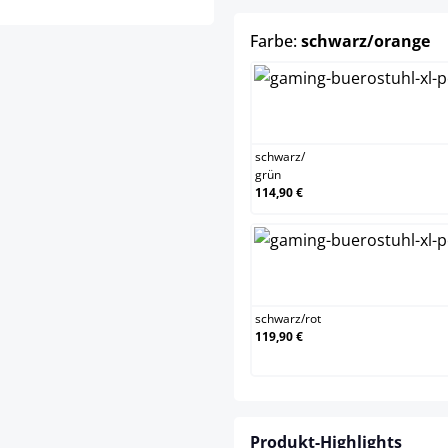
a
Farbe:
schwarz/orange
schwa
schwarz
/
grün
114,90 €
schwar
schwarz
/
rot
119,90 €
Produkt-Highlights