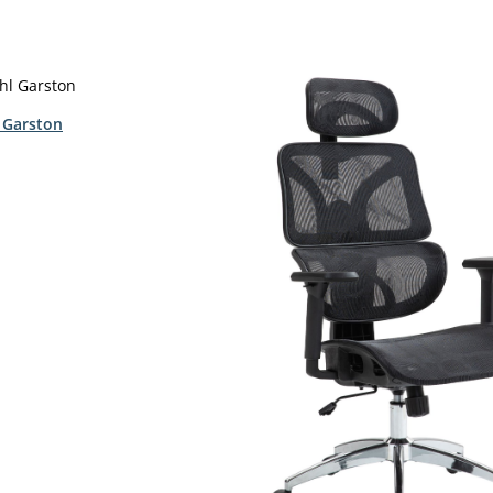
 Garston
hlen