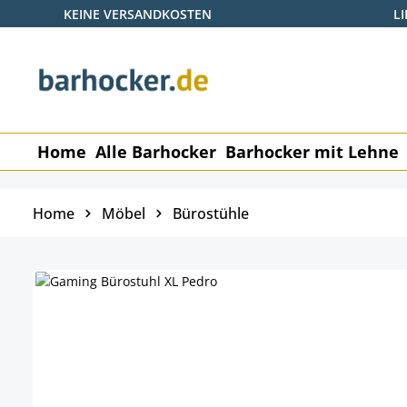
KEINE VERSANDKOSTEN
L
 Hauptinhalt springen
Zur Suche springen
Zur Hauptnavigation springen
Home
Alle Barhocker
Barhocker mit Lehne
Home
Möbel
Bürostühle