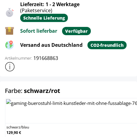
Lieferzeit: 1 - 2 Werktage
(Paketservice)
Schnelle Lieferung
Sofort lieferbar
Verfügbar
Versand aus Deutschland
CO2-freundlich
191668863
Artikelnummer:
Weitere Produktinformationen anzeigen
auswählen
Farbe:
schwarz/rot
schwarz/blau
schwarz
/
blau
129,90 €