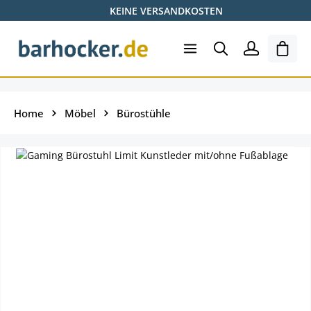
KEINE VERSANDKOSTEN
Zum Hauptinhalt springen
Ware
Home
Möbel
Bürostühle