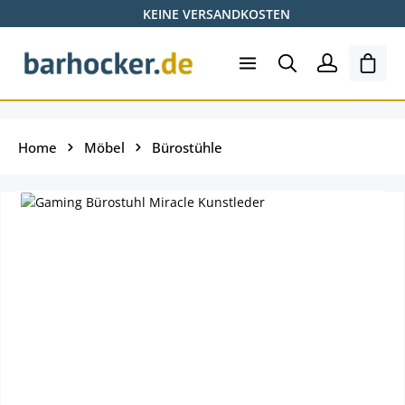
KEINE VERSANDKOSTEN
Zum Hauptinhalt springen
Ware
Home
Möbel
Bürostühle