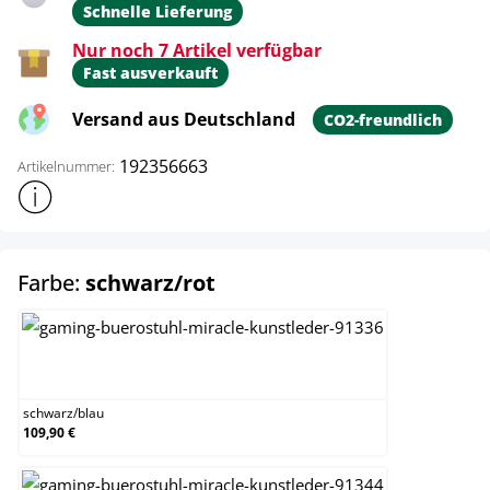
Schnelle Lieferung
Nur noch 7 Artikel verfügbar
Fast ausverkauft
Versand aus Deutschland
CO2-freundlich
192356663
Artikelnummer:
Weitere Produktinformationen anzeigen
auswählen
Farbe:
schwarz/rot
schwarz/blau
schwarz
/
blau
109,90 €