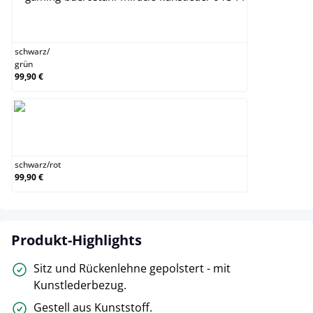
schwarz/grün
schwarz
/
grün
99,90 €
schwarz/rot
schwarz
/
rot
99,90 €
Produkt-Highlights
Sitz und Rückenlehne gepolstert - mit
Kunstlederbezug.
Gestell aus Kunststoff.