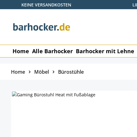
KEINE VERSANDKOSTEN
L
 Hauptinhalt springen
Zur Suche springen
Zur Hauptnavigation springen
Home
Alle Barhocker
Barhocker mit Lehne
Home
Möbel
Bürostühle