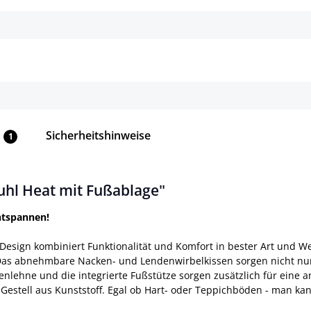
Details
Details
Sicherheitshinweise
1
hl Heat mit Fußablage"
ntspannen!
esign kombiniert Funktionalität und Komfort in bester Art und We
Das abnehmbare Nacken- und Lendenwirbelkissen sorgen nicht nur 
kenlehne und die integrierte Fußstütze sorgen zusätzlich für ein
 Gestell aus Kunststoff. Egal ob Hart- oder Teppichböden - man ka