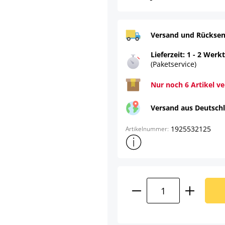
Versand und Rücksen
Lieferzeit: 1 - 2 Werk
(Paketservice)
Nur noch 6 Artikel v
Versand aus Deutsch
1925532125
Artikelnummer:
Weitere Produktinformatione
Produkt Anzahl: G