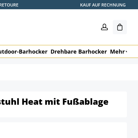
 RETOURE
KAUF AUF RECHNUNG
Warenk
utdoor-Barhocker
Drehbare Barhocker
Mehr
M
tuhl Heat mit Fußablage