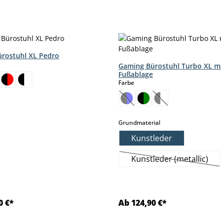
rostuhl XL Pedro
hlen
Gaming Bürostuhl Turbo XL m
Fußablage
auswählen
Farbe
(Diese Option ist zurzeit nic
(Diese Option ist z
auswählen
Grundmaterial
Kunstleder
Kunstleder (metallic)
(Diese Option is
0 €*
Ab 124,90 €*