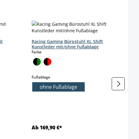
Büros
Farbe
it
Racing Gaming Bürostuhl XL Shift
Kunstleder mit/ohne Fußablage
auswählen
Farbe
ht verfügbar.)
urzeit nicht verfügbar.)
auswählen
Fußablage
ohne Fußablage
t zurzeit nicht verfügbar.)
Ab 169,90 €*
89,9