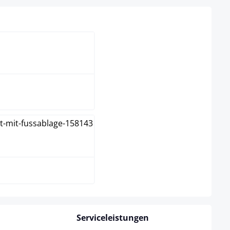
wählen
schwarz/grün
schwarz/rot
Serviceleistungen