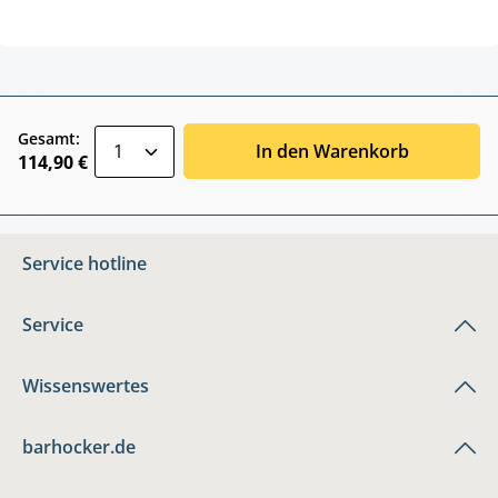
zentheme.component.product.quantitySele
Gesamt:
In den Warenkorb
114,90 €
Service hotline
Service
Wissenswertes
barhocker.de