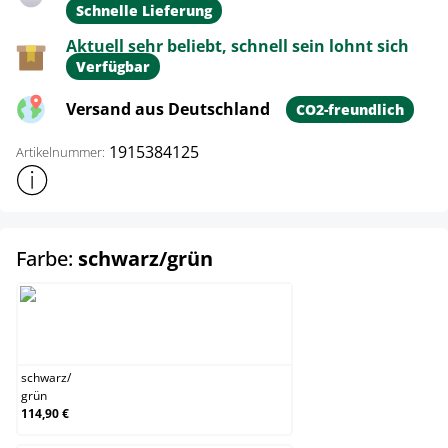
Schnelle Lieferung
Aktuell sehr beliebt, schnell sein lohnt sich
Verfügbar
Versand aus Deutschland
CO2-freundlich
1915384125
Artikelnummer:
Weitere Produktinformationen anzeigen
auswählen
Farbe:
schwarz/grün
schwarz/grün
schwarz
/
grün
114,90 €