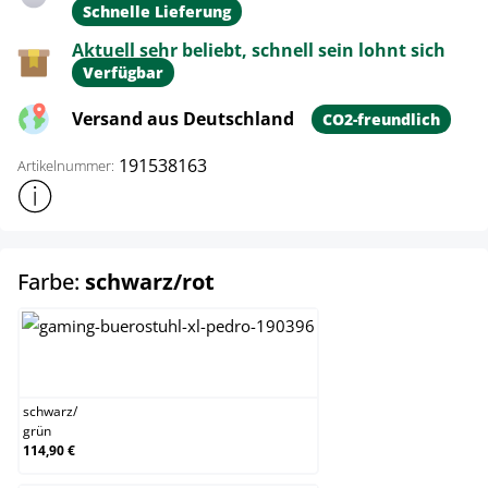
Schnelle Lieferung
Aktuell sehr beliebt, schnell sein lohnt sich
Verfügbar
Versand aus Deutschland
CO2-freundlich
191538163
Artikelnummer:
Weitere Produktinformationen anzeigen
auswählen
Farbe:
schwarz/rot
schwarz/grün
schwarz
/
grün
114,90 €