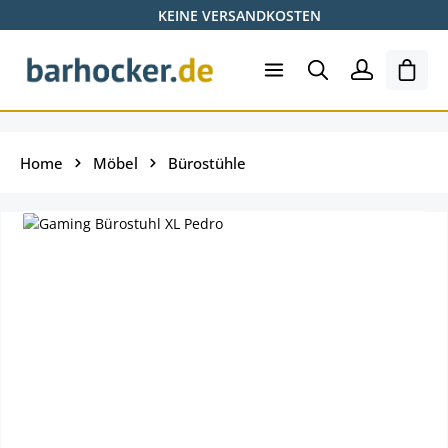
KEINE VERSANDKOSTEN
Zum Hauptinhalt springen
Ware
Home
Möbel
Bürostühle