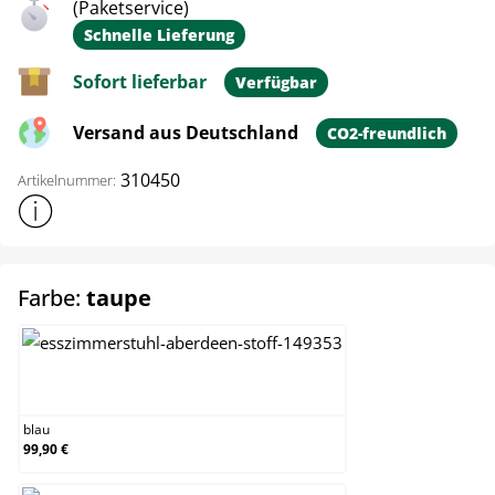
(Paketservice)
Schnelle Lieferung
Sofort lieferbar
Verfügbar
Versand aus Deutschland
CO2-freundlich
310450
Artikelnummer:
Weitere Produktinformationen anzeigen
auswählen
Farbe:
taupe
blau
blau
99,90 €