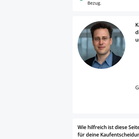
Bezug.
K
d
u
G
Wie hilfreich ist diese Seit
für deine Kaufentscheidu