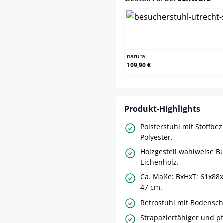
natura
natura
109,90 €
Produkt-Highlights
Polsterstuhl mit Stoffbe
Polyester.
Holzgestell wahlweise B
Eichenholz.
Ca. Maße: BxHxT: 61x88x
47 cm.
Retrostuhl mit Bodensc
Strapazierfähiger und pf