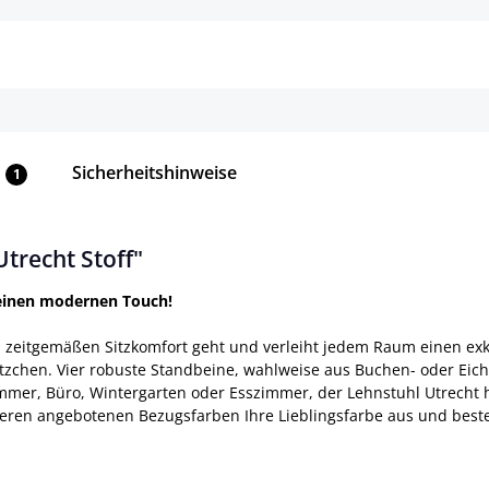
Sicherheitshinweise
1
trecht Stoff"
 einen modernen Touch!
um zeitgemäßen Sitzkomfort geht und verleiht jedem Raum einen ex
zchen. Vier robuste Standbeine, wahlweise aus Buchen- oder Eich
er, Büro, Wintergarten oder Esszimmer, der Lehnstuhl Utrecht hin
ren angebotenen Bezugsfarben Ihre Lieblingsfarbe aus und bestell