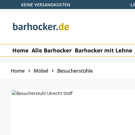
KEINE VERSANDKOSTEN
L
 Hauptinhalt springen
Zur Suche springen
Zur Hauptnavigation springen
Home
Alle Barhocker
Barhocker mit Lehne
Home
Möbel
Besucherstühle