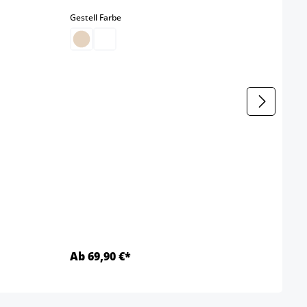
Farbe
auswählen
Gestell Farbe
b
Gestel
Ab 69,90 €*
Ab 6
Details