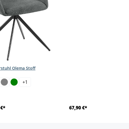
stuhl Olema Stoff
hlen
+
1
 €*
67,90 €*
Details
Details