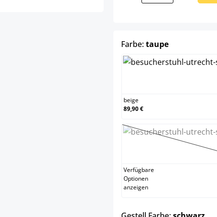
auswählen
Farbe:
taupe
beige
beige
89,90 €
dunkel
(Diese O
Verfügbare
Optionen
anzeigen
au
Gestell Farbe:
schwarz