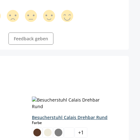
Feedback geben
Besu
Farbe
Besucherstuhl Calais Drehbar Rund
auswählen
Farbe
(Di
+
1