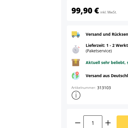
99,90 €
inkl. MwSt.
Versand und Rücksen
Lieferzeit: 1 - 2 Werk
(Paketservice)
Aktuell sehr beliebt, 
Versand aus Deutsch
313103
Artikelnummer:
Weitere Produktinformatione
Produkt Anzahl: G