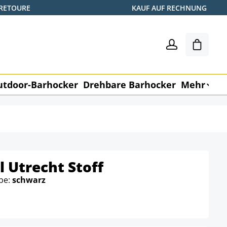
 RETOURE
KAUF AUF RECHNUNG
Warenk
utdoor-Barhocker
Drehbare Barhocker
Mehr
M
 Utrecht Stoff
rbe:
schwarz