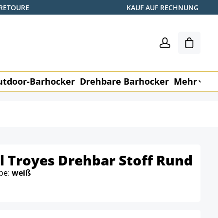
 RETOURE
KAUF AUF RECHNUNG
Warenk
utdoor-Barhocker
Drehbare Barhocker
Mehr
M
 Troyes Drehbar Stoff Rund
rbe:
weiß