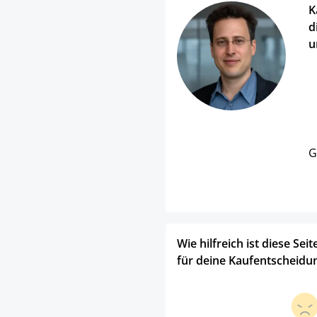
K
d
u
G
Wie hilfreich ist diese Seit
für deine Kaufentscheidu