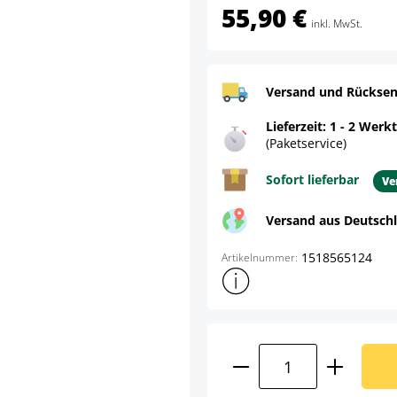
55,90 €
inkl. MwSt.
Versand und Rücksen
Lieferzeit: 1 - 2 Werk
(Paketservice)
Sofort lieferbar
Ve
Versand aus Deutsch
1518565124
Artikelnummer:
Weitere Produktinformatione
Produkt Anzahl: G