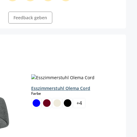
Feedback geben
Esszimmerstuhl Olema Cord
auswählen
Farbe
Besu
Farbe
+
4
Gestel