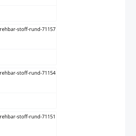
dunkelgrau
grau
grün