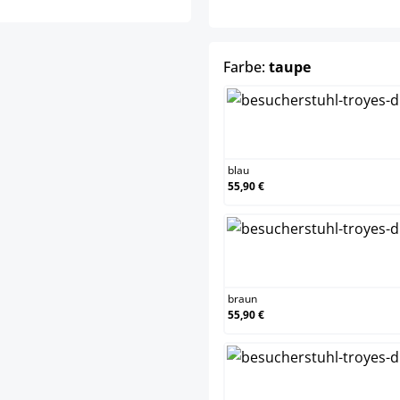
auswählen
Farbe:
taupe
blau
55,90 €
braun
55,90 €