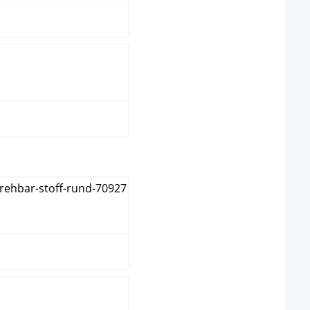
taupe
hlen
natura