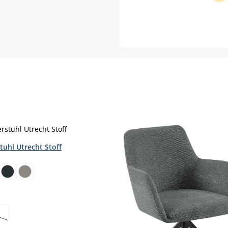
tuhl Utrecht Stoff
hlen
hlen
se Option ist zurzeit nicht verfügbar.)