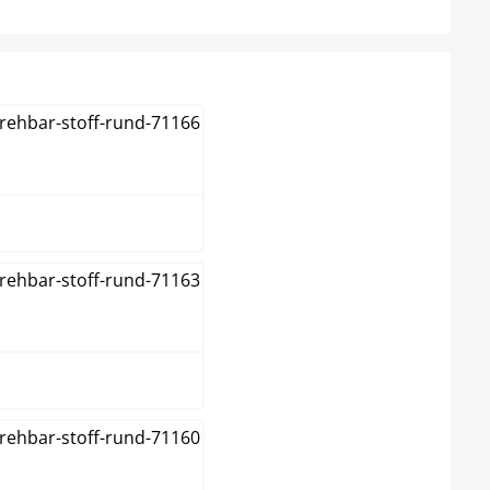
blau
braun
creme