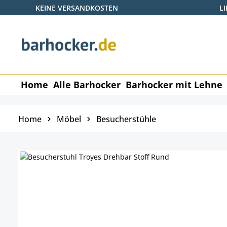
KEINE VERSANDKOSTEN
L
 Hauptinhalt springen
Zur Suche springen
Zur Hauptnavigation springen
Home
Alle Barhocker
Barhocker mit Lehne
Home
Möbel
Besucherstühle