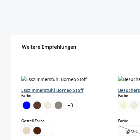
Weitere Empfehlungen
Produktgalerie überspringen
Esszimmerstuhl Borneo Stoff
Besuchers
auswählen
auswä
Farbe
Farbe
+
3
auswählen
auswä
Gestell Farbe
Farbe
grün
(Die