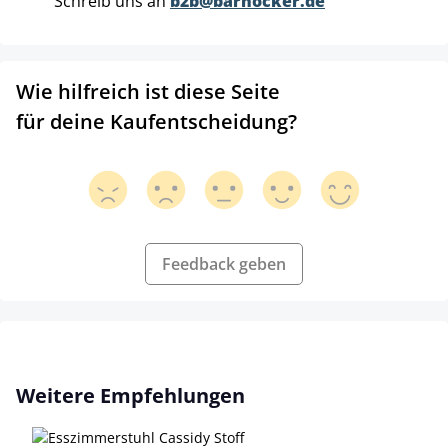
Schreib uns an
b2b@barhocker.de
Wie hilfreich ist diese Seite
für deine Kaufentscheidung?
Feedback geben
Produktgalerie überspringen
Weitere Empfehlungen