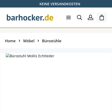
KEINE VERSANDKOSTEN
Zum Hauptinhalt springen
Ware
Home
Möbel
Bürostühle