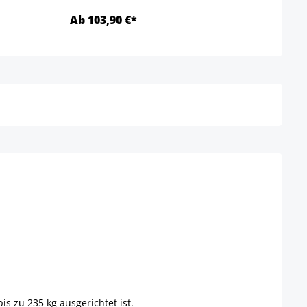
Ab 103,90 €*
Ab 8
Details
s zu 235 kg ausgerichtet ist.