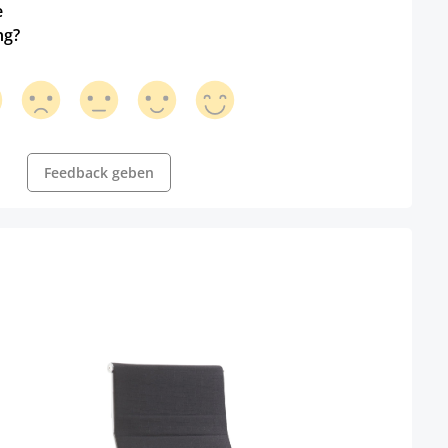
e
ng?
Feedback geben
Büro
Farbe