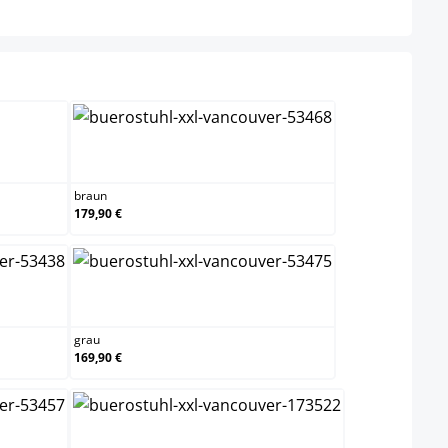
hlen
xrot
braun
braun
179,90 €
grau
grau
169,90 €
hellbraun