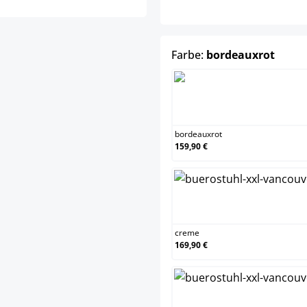
auswä
Farbe:
bordeauxrot
bordeau
bordeauxrot
159,90 €
creme
creme
169,90 €
grün