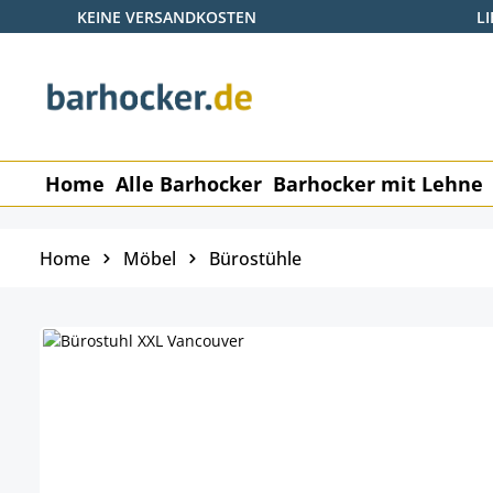
KEINE VERSANDKOSTEN
L
 Hauptinhalt springen
Zur Suche springen
Zur Hauptnavigation springen
Home
Alle Barhocker
Barhocker mit Lehne
Home
Möbel
Bürostühle