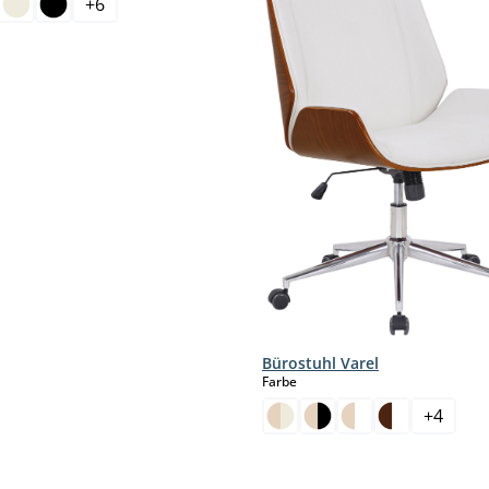
+
6
Bürostuhl Varel
auswählen
Farbe
+
4