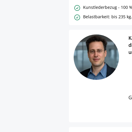
Kunstlederbezug - 100 %
Belastbarkeit: bis 235 kg
K
d
u
G