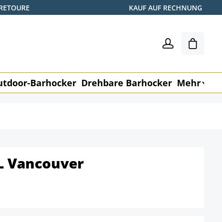
 RETOURE
KAUF AUF RECHNUNG
Warenk
utdoor-Barhocker
Drehbare Barhocker
Mehr
M
L Vancouver