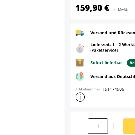
159,90 €
inkl. MwSt.
Versand und Rücksen
Lieferzeit: 1 - 2 Werk
(Paketservice)
Sofort lieferbar
Ve
Versand aus Deutsch
191174906
Artikelnummer:
Weitere Produktinformatione
Produkt Anzahl: G