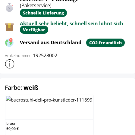
(Paketservice)
Schnelle Lieferung
Aktuell sehr beliebt, schnell sein lohnt sich
Verfügbar
Versand aus Deutschland
CO2-freundlich
192528002
Artikelnummer:
Weitere Produktinformationen anzeigen
auswählen
Farbe:
weiß
braun
braun
59,90 €